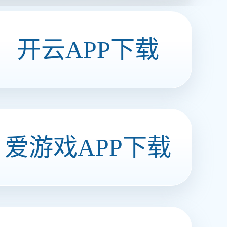
赛季的数据也佐证了这一点：在奥斯卡未出
降，进球数锐减。这种“核心依赖症”不仅
手只需重点切断奥斯卡与其他球员的联系，
度依赖单核驱动，不仅会压制其他中场球员
作战的赛程时，缺乏足够的战术调整空间和
然需要未雨绸缪。一方面，应继续围绕奥斯
中锋支点作用，减少对单一传球的依赖；另
能力，如穆伊、买提江等球员需要更多承担
具备一定核心素养的替代者或轮换球员，也
一把双刃剑，它既彰显了这位世界级球星的
。上港若想在中超乃至亚冠赛场走得更远，