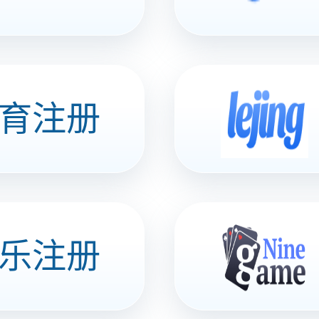
数断崖式领
张本智和怒吼裁判吃黄牌
多特蒙德
度
次数达4
堡 阿德
2026-07-24
2026-06
联系我们
support@merca-auto.com