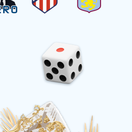
2026-06-05 19:41
66 次阅读
卓越的传球视野和精准度，成为了球队进攻
形成“断崖式领先”，几乎以一己之力盘活
的现象，在赢得比赛的同时，也引发了关于
卡的“一人之下”究竟是上港的胜利之匙，