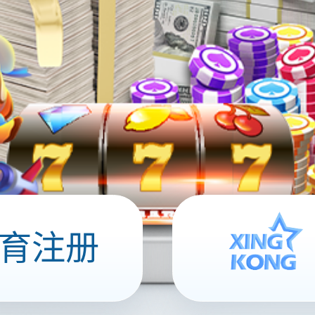
助攻王光环下的战术红利
奥斯卡的助攻数据无疑是惊人的。他往往能在电
球。这种能力直接转化为了上港高效的进攻套路
最后一击。数据显示，奥斯卡的助攻数不仅领先
系的高度倾斜。当奥斯卡在场时，上港的进攻转
身就是对对手防线的巨大威慑，迫使对手不得不
更多空间。这种“一人带动全局”的模式，在关键
榜的关键所在。
“核心依赖症”的隐患与风险
然而，硬币的另一面是巨大的战术风险。一旦奥