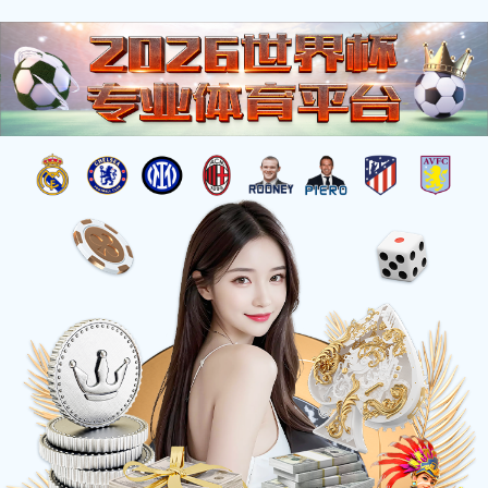
立即注册
华体官网
官网 · 权威体
育数据平台
华体官网 OFFICIAL WEBSITE
自2022年创立以来，
华体官网
致力于为用户提供包括
NBA、英超、欧洲杯、LPL在内的热门赛事直播与数据
服务，广受用户信赖。
立即下载华体官网APP